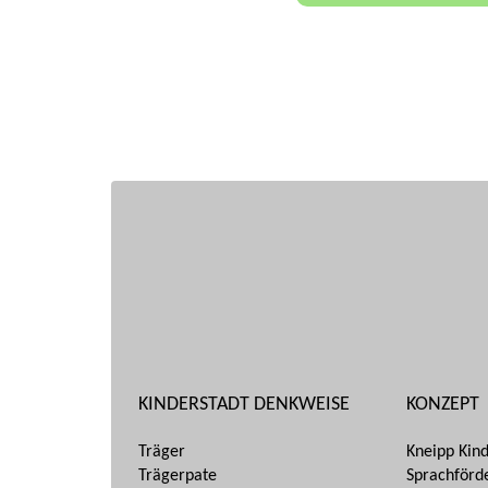
KINDERSTADT DENKWEISE
KONZEPT
Träger
Kneipp Kin
Trägerpate
Sprachförd