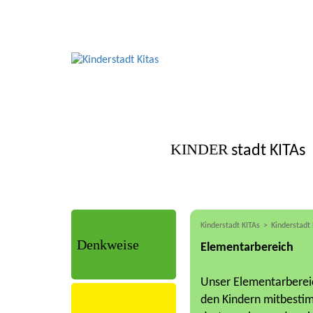
KINDER
stadt KITAs
Kinderstadt KITAs
Kinderstadt
E
Denkweise
Elementarbereich
Unser Elementarbereic
Träger
den Kindern mitbestimm