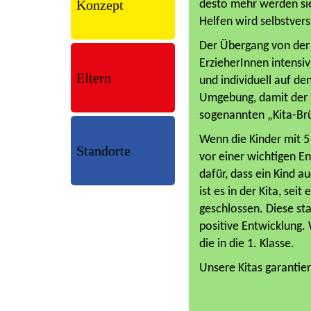
Konzept
desto mehr werden sie
Trägerpate
Helfen wird selbstver
Leitbild
Der Übergang von der 
Kneipp
Krippe
ErzieherInnen intensi
Eltern
Sprache
und individuell auf d
Elementar
Umgebung, damit der Ü
KITA21
Netzwerk
sogenannten „Kita-Brü
Kita-ABC
Bewegung
Wenn die Kinder mit 5
Standorte
Finanzierung
Forscher
vor einer wichtigen En
dafür, dass ein Kind au
Kita-Prüf
Eingewöhnung
ist es in der Kita, sei
HH - Harburg
Tagesablauf
geschlossen. Diese sta
HH - Lokstedt
positive Entwicklung.
Brückenjahr
die in die 1. Klasse.
HH - Altona
Dokumentation
Unsere Kitas garantier
HH - Altona II
HH - Flottbek