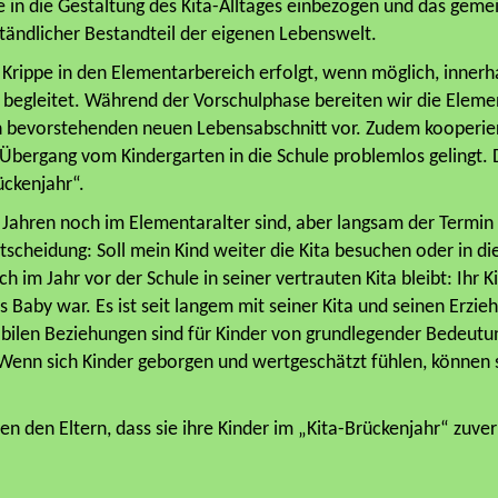
 in die Gestaltung des Kita-Alltages einbezogen und das geme
ständlicher Bestandteil der eigenen Lebenswelt.
Krippe in den Elementarbereich erfolgt, wenn möglich, innerh
v begleitet. Während der Vorschulphase bereiten wir die Eleme
en bevorstehenden neuen Lebensabschnitt vor. Zudem kooperie
bergang vom Kindergarten in die Schule problemlos gelingt. 
ckenjahr“.
 Jahren noch im Elementaralter sind, aber langsam der Termin 
tscheidung: Soll mein Kind weiter die Kita besuchen oder in d
ch im Jahr vor der Schule in seiner vertrauten Kita bleibt: Ihr 
t es Baby war. Es ist seit langem mit seiner Kita und seinen Erz
bilen Beziehungen sind für Kinder von grundlegender Bedeutung
 Wenn sich Kinder geborgen und wertgeschätzt fühlen, können s
en den Eltern, dass sie ihre Kinder im „Kita-Brückenjahr“ zuver