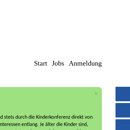
Start
Jobs
Anmeldung
×
Stando
d stets durch die Kinderkonferenz direkt von
H
eressen entlang. Je älter die Kinder sind,
Ha