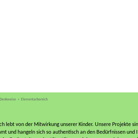
„Zwei Dinge sollten Kinder von ihren
 Denkweise
Elementarbereich
ltern bekommen: Wurzeln und Fluegel“
Johann Wolfgang von Goethe
h lebt von der Mitwirkung unserer Kinder. Unsere Projekte sin
t und hangeln sich so authentisch an den Bedürfnissen und Int