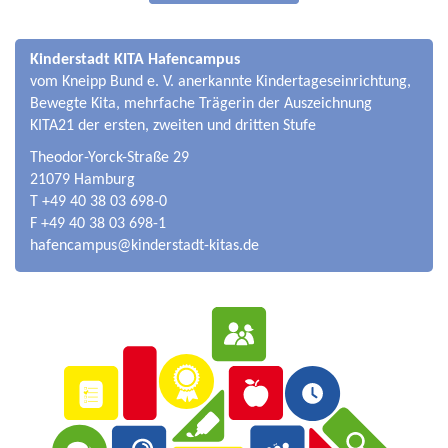
Kinderstadt KITA Hafencampus
vom Kneipp Bund e. V. anerkannte Kindertageseinrichtung,
Bewegte Kita, mehrfache Trägerin der Auszeichnung
KITA21 der ersten, zweiten und dritten Stufe
Theodor-Yorck-Straße 29
21079 Hamburg
T +49 40 38 03 698-0
F +49 40 38 03 698-1
hafencampus@kinderstadt-kitas.de