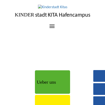
KINDER
stadt
KITA Hafencampus
Ueber uns
Stando
H
Ha